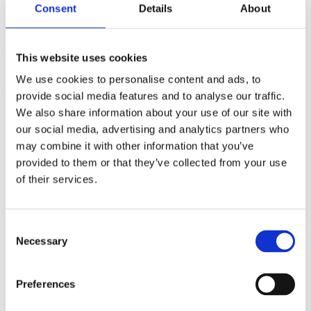
ook
direct worden meegenomen
. Lekker rondkijken in ons
Consent
Details
About
magazijn tussen alle eiken bladen rustig op uw gemak, eventueel
kopje koffie erbij.
Tablewood
This website uses cookies
Kamerlingh Onnesstraat 11
6603 AX, Wijchen
We use cookies to personalise content and ads, to
024 76 40 919
provide social media features and to analyse our traffic.
We also share information about your use of our site with
our social media, advertising and analytics partners who
Openingstijden
may combine it with other information that you’ve
provided to them or that they’ve collected from your use
Ma t/m vr: 07:30 – 17:00
of their services.
Zaterdag: 08:00 – 13:00
Consent
Necessary
Selection
Home
Home
Eiken tafels
Preferences
Boomstamtafels
Rechte Eettafels