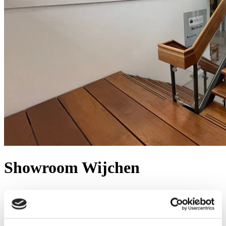
Showroom Wijchen
U kunt zelf een mooi Eikenblad bij ons uitzoeken - allemaal van
harte welkom.
Alle
Eikenbladen
en
onderstellen
liggen op
voorraad
en kunnen