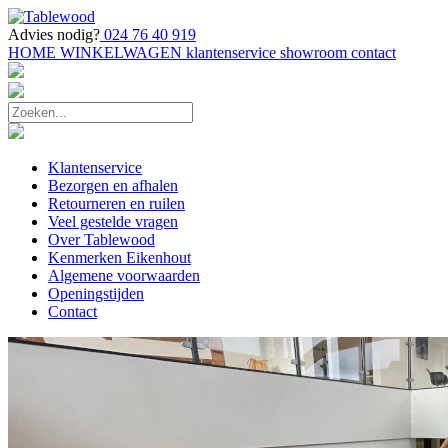
Advies nodig?
024 76 40 919
HOME
WINKELWAGEN
klantenservice
showroom
contact
Klantenservice
Bezorgen en afhalen
Retourneren en ruilen
Veel gestelde vragen
Over Tablewood
Kenmerken Eikenhout
Algemene voorwaarden
Openingstijden
Contact