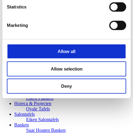
Ovale Eettafels
Statistics
Ronde Eettafels
Salontafels
Eettafels
Bijpassende bank
Marketing
Banken
Eiken Banken
Douglas tafels
Industriele Eettafels
Bijpassende Douglas bank
Allow all
Zakelijk
Bureaus Douglashout/Eiken
Vergadertafels 4 meter
Allow selection
Onderstellen
Stalen Tafelpoten
Eiken Tafelpoten
Deny
Eiken Tafelbladen
Eiken Tafelbladen
Eiken Planken
Horeca & Projecten
Ovale Tafels
Salontafels
Eiken Salontafels
Banken
Suar Houten Banken