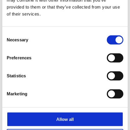
may combine it with other information that you’ve
Rechte Eettafels
provided to them or that they’ve collected from your use
Ovale Eettafels
of their services.
Ronde Eettafels
Salontafels
Eettafels
Bijpassende bank
Consent
Banken
Necessary
Selection
Eiken Banken
Douglas tafels
Industriele Eettafels
Bijpassende Douglas bank
Preferences
Zakelijk
Bureaus Douglashout/Eiken
Vergadertafels 4 meter
Statistics
Onderstellen
Stalen Tafelpoten
Eiken Tafelpoten
Marketing
Eiken Tafelbladen
Eiken Tafelbladen
Eiken Planken
Horeca & Projecten
Ovale Tafels
Allow all
Salontafels
Eiken Salontafels