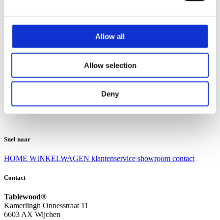
Klantenservice
Klantenservice
Allow all
Bezorgen en afhalen
Ruilen en retourneren
Veel gestelde vragen
Allow selection
Over Tablewood
Algemene voorwaarden
Privacy Statement
Deny
Openingstijden
Contact
Snel naar
HOME
WINKELWAGEN
klantenservice
showroom
contact
Contact
Tablewood®
Kamerlingh Onnesstraat 11
6603 AX Wijchen